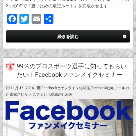
3つの“S”で『勝つための最短ルート」を完成させます
F
T
E
共
a
wi
m
有
ce
tt
ail
続きを読む
b
er
o
o
99％のプロスポーツ選手に知ってもらい
たい！Facebookファンメイクセミナー
k
11月 16, 2016
Facebookとオフラインの関係
,
Facebook戦略
,
アニキの
起業家スピリッツ
,
ファン化動線の仕組み