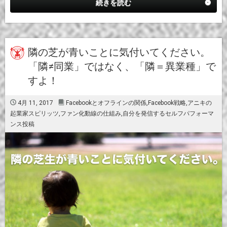
ce
tt
ail
続きを読む
b
er
o
o
隣の芝が青いことに気付いてください。
「隣≠同業」ではなく、「隣＝異業種」で
k
すよ！
4月 11, 2017
Facebookとオフラインの関係
,
Facebook戦略
,
アニキの
起業家スピリッツ
,
ファン化動線の仕組み
,
自分を発信するセルフパフォーマ
ンス投稿