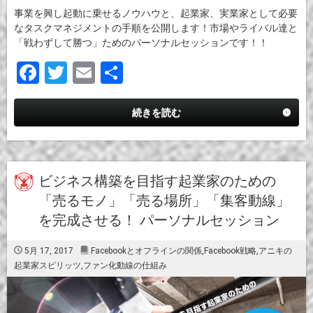
事業を興し起動に乗せるノウハウと、起業家、実業家として必要
なタスクマネジメントの手順を公開します！市場やライバル達と
「戦わずして勝つ」ためのパーソナルセッションです！！
F
T
E
共
a
wi
m
有
ce
tt
ail
続きを読む
b
er
o
o
ビジネス構築を目指す起業家のための
「売るモノ」「売る場所」「集客動線」
k
を完成させる！ パーソナルセッション
5月 17, 2017
Facebookとオフラインの関係
,
Facebook戦略
,
アニキの
起業家スピリッツ
,
ファン化動線の仕組み