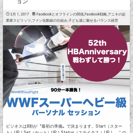
ョン
2月 1, 2017
Facebookとオフラインの関係
,
Facebook戦略
,
アニキの起
業家スピリッツ
,
ファン化動線の仕組み
,
子ども達に魅せるバランス経営
ビジネスは8割が〝最初の準備〟で決まります。Start（スター
ト）UP！Set（セット）UP！Status（ステイタス ）UP！ この