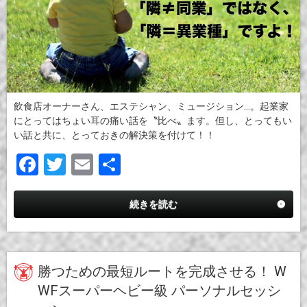
飲食店オーナーさん、エステシャン、ミュージション…。起業家
にとってはちょい耳の痛い話を〝比べ〟ます。但し、とってもい
い話と共に、とっておきの解決策を付けて！！
F
T
E
共
a
wi
m
有
ce
tt
ail
続きを読む
b
er
o
o
勝つための最短ルートを完成させる！ W
WFスーパーヘビー級 パーソナルセッシ
k