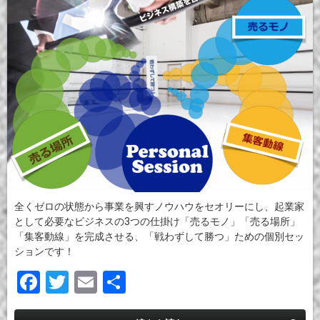
全くゼロの状態から事業を興すノウハウをセオリーにし、起業家
として必要なビジネスの3つの仕掛け「売るモノ」「売る場所」
「集客動線」を完成させる、「戦わずして勝つ」ための個別セッ
ションです！
F
T
E
共
a
wi
m
有