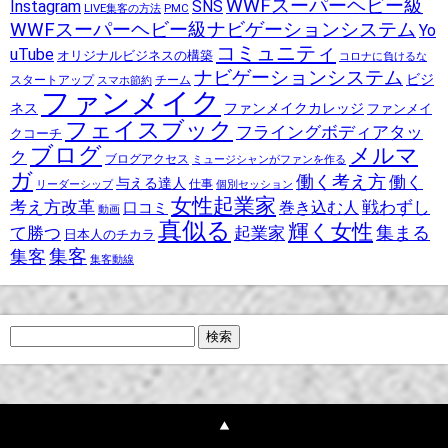
WWFスーパーヘビー級
Instagram
SNS
LIVE集客の方法
PMC
WWFスーパーヘビー級ナビゲーションシステム
Yo
コミュニティ
uTube
オリジナルビジネスの構築
コロナに負けるな
ナビゲーションシステム
ビジ
スタートアップ
チーム
スマホ節約
ファンメイク
ネス
ファンメイクカレッジ
ファンメイ
フェイスブック
フライングボディアタッ
クコーチ
ブログ
メルマ
ク
ブログアクセス
ミュージシャンがファンを作る
ガ
働く考え方
働く
与える達人
リーダーシップ
仕事
個別セッション
女性起業家
考え方改革
戦わずし
巻き込む人
口コミ
動画
真似る
輝く女性
集まる
て勝つ
起業家
日本人のチカラ
集客
集客
集客動線
検
索: