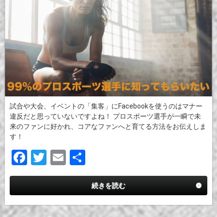
試合や大会、イベントの「集客」にFacebookを使うのはマナー
違反だと思っていないですよね！ プロスポーツ選手が一瞬で未
来のファンに好かれ、コアなファンへと育てる方法をお伝えしま
す！
F
T
E
共
a
wi
m
有
ce
tt
ail
続きを読む
b
er