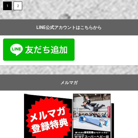
o
1
2
o
k
LINE公式アカウントはこちらから
メルマガ
Faceb