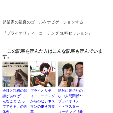
起業家の最良のゴールをナビゲーションする
『プライオリティ・コーチング 無料セッション』
この記事を読んだ方はこんな記事も読んでいま
す。
会計と税務の知
プライオリテ
絶対に裏切りの
識があれば“こ
ィ・コーチング
ない人間関係〜
んなこと”だっ
からのビジネス
プライオリテ
てできる、の具
マンの働き方改
ィ・マスター
体例。
革
コーチング_6th