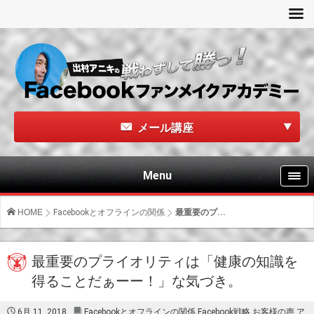
メール講座
Menu
HOME
Facebookとオフラインの関係
最重要のプ...
最重要のプライオリティは「健康の知識を
得ることだぁーー！」な気づき。
6月 11, 2018
Facebookとオフラインの関係
,
Facebook戦略
,
お客様の声
,
ア