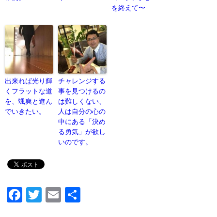
を終えて〜
出来れば光り輝
チャレンジする
くフラットな道
事を見つけるの
を、颯爽と進ん
は難しくない、
でいきたい。
人は自分の心の
中にある「決め
る勇気」が欲し
いのです。
F
T
E
共
a
wi
m
有