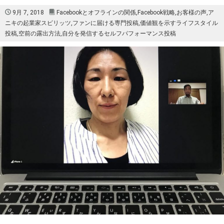
9月 7, 2018
Facebookとオフラインの関係
,
Facebook戦略
,
お客様の声
,
ア
ニキの起業家スピリッツ
,
ファンに届ける専門投稿
,
価値観を示すライフスタイル
投稿
,
空前の露出方法
,
自分を発信するセルフパフォーマンス投稿