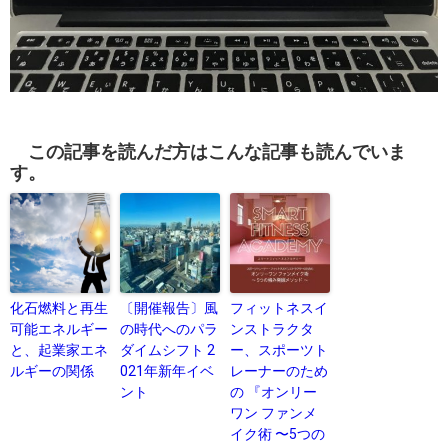
この記事を読んだ方はこんな記事も読んでいま
す。
化石燃料と再生
〔開催報告〕風
フィットネスイ
可能エネルギー
の時代へのパラ
ンストラクタ
と、起業家エネ
ダイムシフト 2
ー、スポーツト
ルギーの関係
021年新年イベ
レーナーのため
ント
の 『オンリー
ワン ファンメ
イク術 〜5つの