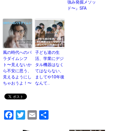
強み発掘メソッ
ド〜』SFA
風の時代へのパ
子ども達の生
ラダイムシフ
活、学業にデジ
ト〜見えないか
タル機器はなく
ら不安に思う、
てはならない、
見えるようにし
ましてや10年後
ちゃおうよ！〜
なんて…
F
T
E
共
a
wi
m
有