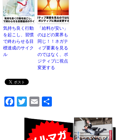
気持ち良く行動
「給料が安い」
を起こし、習慣
のはどの業界も
で終わらせる目
同じ！！ネガテ
標達成のサイク
ィブ要素を見る
ル
のではなく、ポ
ジティブに視点
変更する
F
T
E
共
a
wi
m
有
ce
tt
ail
Facebo
b
er