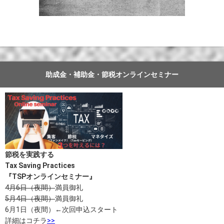
助成金・補助金・節税オンラインセミナー
節税を実践する
Tax Saving Practices
『TSPオンラインセミナー』
4月6日（夜間）
満員御礼
5月4日（夜間）
満員御礼
6月1日（夜間）←次回申込スタート
詳細はコチラ
>>