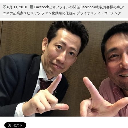
6月 11, 2018
Facebookとオフラインの関係
,
Facebook戦略
,
お客様の声
,
ア
ニキの起業家スピリッツ
,
ファン化動線の仕組み
,
プライオリティ・コーチング