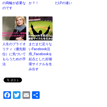
の両輪が必要な
か？！
たLPの違い
のです
人生のプライオ
まだまだ足りな
リティ（優先順
いFacebook活
位）に気づいて
用_Facebookを
もらうための手
起点とした好循
法
環サイクルを生
み出す
F
T
E
共
a
wi
m
有